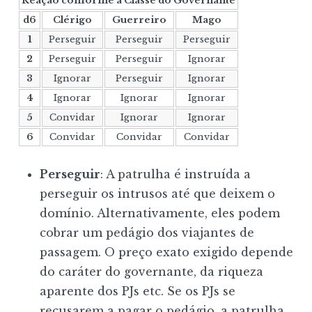
Reação conforme a Classe do Governante
d6
Clérigo
Guerreiro
Mago
1
Perseguir
Perseguir
Perseguir
2
Perseguir
Perseguir
Ignorar
3
Ignorar
Perseguir
Ignorar
4
Ignorar
Ignorar
Ignorar
5
Convidar
Ignorar
Ignorar
6
Convidar
Convidar
Convidar
Perseguir
: A patrulha é instruída a
perseguir os intrusos até que deixem o
domínio. Alternativamente, eles podem
cobrar um pedágio dos viajantes de
passagem. O preço exato exigido depende
do caráter do governante, da riqueza
aparente dos PJs etc. Se os PJs se
recusarem a pagar o pedágio, a patrulha