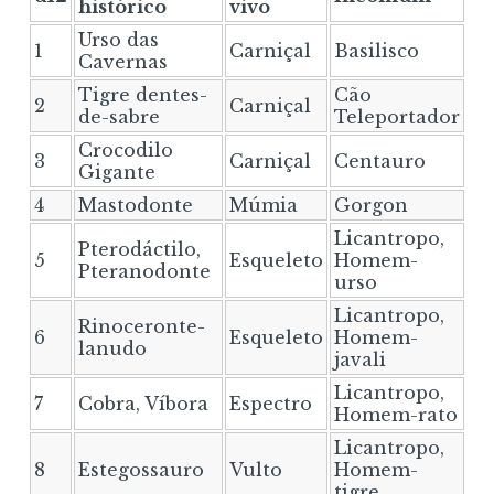
histórico
vivo
Urso das
1
Carniçal
Basilisco
Cavernas
Tigre dentes-
Cão
2
Carniçal
de-sabre
Teleportador
Crocodilo
3
Carniçal
Centauro
Gigante
4
Mastodonte
Múmia
Gorgon
Licantropo,
Pterodáctilo,
5
Esqueleto
Homem-
Pteranodonte
urso
Licantropo,
Rinoceronte-
6
Esqueleto
Homem-
lanudo
javali
Licantropo,
7
Cobra, Víbora
Espectro
Homem-rato
Licantropo,
8
Estegossauro
Vulto
Homem-
tigre