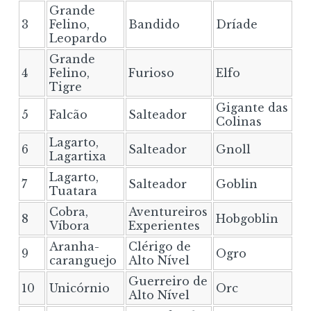
Grande
3
Felino,
Bandido
Dríade
Leopardo
Grande
4
Felino,
Furioso
Elfo
Tigre
Gigante das
5
Falcão
Salteador
Colinas
Lagarto,
6
Salteador
Gnoll
Lagartixa
Lagarto,
7
Salteador
Goblin
Tuatara
Cobra,
Aventureiros
8
Hobgoblin
Víbora
Experientes
Aranha-
Clérigo de
9
Ogro
caranguejo
Alto Nível
Guerreiro de
10
Unicórnio
Orc
Alto Nível