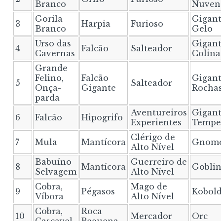
Branco
Nuven
Gorila
Gigant
3
Harpia
Furioso
Branco
Gelo
Urso das
Gigant
4
Falcão
Salteador
Cavernas
Colina
Grande
Felino,
Falcão
Gigant
5
Salteador
Onça-
Gigante
Rocha
parda
Aventureiros
Gigant
6
Falcão
Hipogrifo
Experientes
Tempe
Clérigo de
7
Mula
Mantícora
Gnom
Alto Nível
Babuíno
Guerreiro de
8
Mantícora
Gobli
Selvagem
Alto Nível
Cobra,
Mago de
9
Pégasos
Kobol
Víbora
Alto Nível
Cobra,
Roca
10
Mercador
Orc