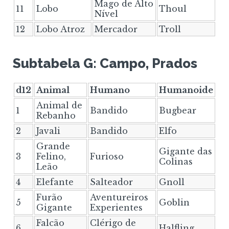
Mago de Alto
11
Lobo
Thoul
Nível
12
Lobo Atroz
Mercador
Troll
Subtabela G: Campo, Prados
d12
Animal
Humano
Humanoide
Animal de
1
Bandido
Bugbear
Rebanho
2
Javali
Bandido
Elfo
Grande
Gigante das
3
Felino,
Furioso
Colinas
Leão
4
Elefante
Salteador
Gnoll
Furão
Aventureiros
5
Goblin
Gigante
Experientes
Falcão
Clérigo de
6
Halfling