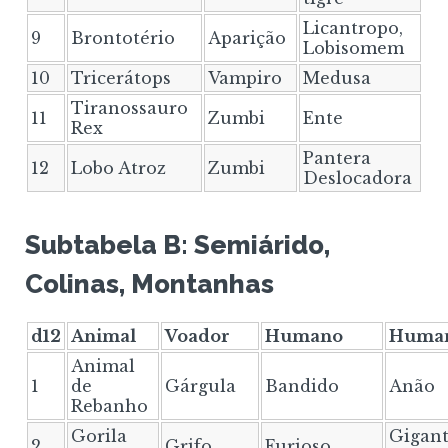
Licantropo,
9
Brontotério
Aparição
Lobisomem
10
Tricerátops
Vampiro
Medusa
Tiranossauro
11
Zumbi
Ente
Rex
Pantera
12
Lobo Atroz
Zumbi
Deslocadora
Subtabela B: Semiárido,
Colinas, Montanhas
d12
Animal
Voador
Humano
Human
Animal
1
de
Gárgula
Bandido
Anão
Rebanho
Gorila
Gigant
2
Grifo
Furioso