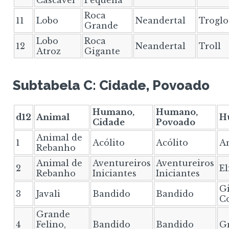
Cascavel
Pequena
Roca
11
Lobo
Neandertal
Troglo
Grande
Lobo
Roca
12
Neandertal
Troll
Atroz
Gigante
Subtabela C: Cidade, Povoado
Humano,
Humano,
d12
Animal
H
Cidade
Povoado
Animal de
1
Acólito
Acólito
A
Rebanho
Animal de
Aventureiros
Aventureiros
2
El
Rebanho
Iniciantes
Iniciantes
Gi
3
Javali
Bandido
Bandido
Co
Grande
4
Felino,
Bandido
Bandido
G