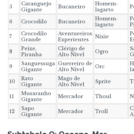
Caranguejo
Homem-
5
Bucaneiro
P
Gigante
lagarto
Homem-
P
6
Crocodilo
Bucaneiro
lagarto
P
Crocodilo
Aventureiros
P
7
Nixie
Grande
Experientes
E
Peixe,
Clérigo de
S
8
Ogro
Piranha
Alto Nível
G
Sanguessuga
Guerreiro de
H
9
Orc
Gigante
Alto Nível
l
Rato
Mago de
10
Sprite
T
Gigante
Alto Nível
Musaranho
11
Mercador
Thoul
N
Gigante
Sapo
C
12
Mercador
Troll
Gigante
A