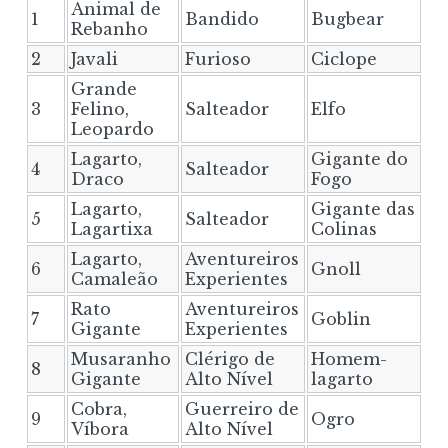
Animal de
1
Bandido
Bugbear
Rebanho
2
Javali
Furioso
Ciclope
Grande
3
Felino,
Salteador
Elfo
Leopardo
Lagarto,
Gigante do
4
Salteador
Draco
Fogo
Lagarto,
Gigante das
5
Salteador
Lagartixa
Colinas
Lagarto,
Aventureiros
6
Gnoll
Camaleão
Experientes
Rato
Aventureiros
7
Goblin
Gigante
Experientes
Musaranho
Clérigo de
Homem-
8
Gigante
Alto Nível
lagarto
Cobra,
Guerreiro de
9
Ogro
Víbora
Alto Nível