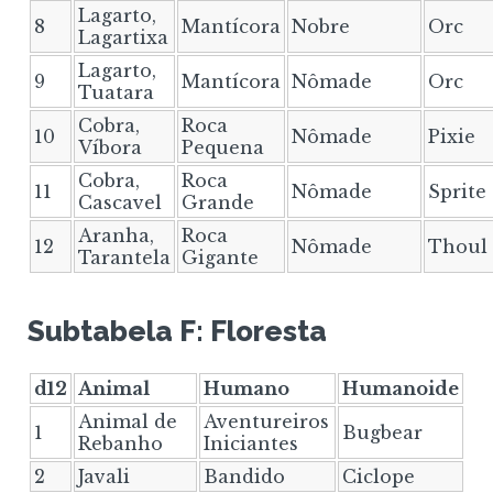
Lagarto,
8
Mantícora
Nobre
Orc
Lagartixa
Lagarto,
9
Mantícora
Nômade
Orc
Tuatara
Cobra,
Roca
10
Nômade
Pixie
Víbora
Pequena
Cobra,
Roca
11
Nômade
Sprite
Cascavel
Grande
Aranha,
Roca
12
Nômade
Thoul
Tarantela
Gigante
Subtabela F: Floresta
d12
Animal
Humano
Humanoide
Animal de
Aventureiros
1
Bugbear
Rebanho
Iniciantes
2
Javali
Bandido
Ciclope