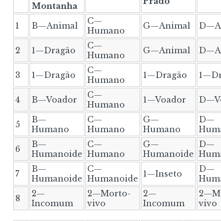
Prado
Montanha
C—
1
B—Animal
G—Animal
D—A
Humano
C—
2
1—Dragão
G—Animal
D—A
Humano
C—
3
1—Dragão
1—Dragão
1—Dr
Humano
C—
4
B—Voador
1—Voador
D—V
Humano
B—
C—
G—
D—
5
Humano
Humano
Humano
Hum
B—
C—
G—
D—
6
Humanoide
Humano
Humanoide
Hum
B—
C—
D—
7
1—Inseto
Humanoide
Humanoide
Hum
2—
2—Morto-
2—
2—Mo
8
Incomum
vivo
Incomum
vivo