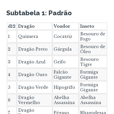
Subtabela 1: Padrão
d12
Dragão
Voador
Inseto
Besouro de
1
Quimera
Cocatriz
Fogo
Besouro de
2
Dragão Preto
Gárgula
Óleo
Besouro
3
Dragão Azul
Grifo
Tigre
Falcão
Formiga
4
Dragão Ouro
Gigante
Gigante
Formiga
5
Dragão Verde
Hipogrifo
Gigante
Dragão
Abelha
Abelha
6
Vermelho
Assassina
Assassina
Dragão
7
Pégaso
Rhagodessa