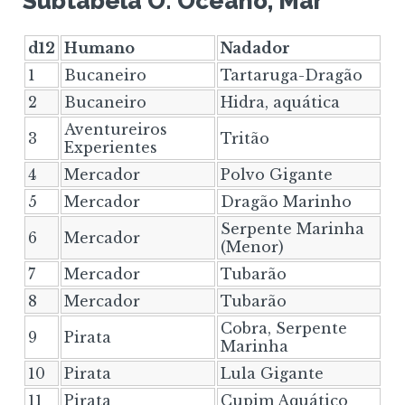
Subtabela O: Oceano, Mar
d12
Humano
Nadador
1
Bucaneiro
Tartaruga-Dragão
2
Bucaneiro
Hidra, aquática
Aventureiros
3
Tritão
Experientes
4
Mercador
Polvo Gigante
5
Mercador
Dragão Marinho
Serpente Marinha
6
Mercador
(Menor)
7
Mercador
Tubarão
8
Mercador
Tubarão
Cobra, Serpente
9
Pirata
Marinha
10
Pirata
Lula Gigante
11
Pirata
Cupim Aquático