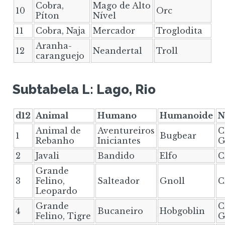
Cobra,
Mago de Alto
10
Orc
Píton
Nível
11
Cobra, Naja
Mercador
Troglodita
Aranha-
12
Neandertal
Troll
caranguejo
Subtabela L: Lago, Rio
d12
Animal
Humano
Humanoide
N
Animal de
Aventureiros
C
1
Bugbear
Rebanho
Iniciantes
G
2
Javali
Bandido
Elfo
C
Grande
3
Felino,
Salteador
Gnoll
C
Leopardo
Grande
C
4
Bucaneiro
Hobgoblin
Felino, Tigre
G