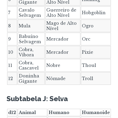
Gigante
Alto Nível
Cavalo
Guerreiro de
7
Hobgoblin
Selvagem
Alto Nível
Mago de Alto
8
Mula
Ogro
Nível
Babuíno
9
Mercador
Orc
Selvagem
Cobra,
10
Mercador
Pixie
Víbora
Cobra,
11
Nobre
Thoul
Cascavel
Doninha
12
Nômade
Troll
Gigante
Subtabela J: Selva
d12
Animal
Humano
Humanoide