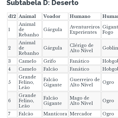
Subtabela D: Deserto
d12
Animal
Voador
Humano
Human
Animal
Aventureiros
Gigant
1
de
Gárgula
Experientes
Fogo
Rebanho
Animal
Clérigo de
2
de
Gárgula
Gobli
Alto Nível
Rebanho
3
Camelo
Grifo
Fanático
Hobgo
4
Camelo
Falcão
Fanático
Hobgo
Grande
Falcão
Guerreiro de
5
Felino,
Ogro
Gigante
Alto Nível
Leão
Grande
Falcão
Mago de
6
Felino,
Ogro
Gigante
Alto Nível
Leão
7
Falcão
Mantícora
Mercador
Ogro