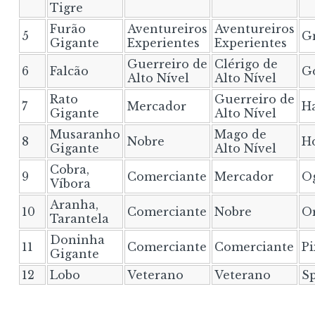
Tigre
Furão
Aventureiros
Aventureiros
5
G
Gigante
Experientes
Experientes
Guerreiro de
Clérigo de
6
Falcão
G
Alto Nível
Alto Nível
Rato
Guerreiro de
7
Mercador
Ha
Gigante
Alto Nível
Musaranho
Mago de
8
Nobre
H
Gigante
Alto Nível
Cobra,
9
Comerciante
Mercador
O
Víbora
Aranha,
10
Comerciante
Nobre
O
Tarantela
Doninha
11
Comerciante
Comerciante
Pi
Gigante
12
Lobo
Veterano
Veterano
Sp