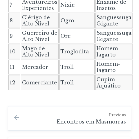
Aventureiros
Enxame de
7
Nixie
Experientes
Insetos
Clérigo de
Sanguessuga
8
Ogro
Alto Nível
Gigante
Guerreiro de
Sanguessuga
9
Orc
Alto Nível
Gigante
Mago de
Homem-
10
Troglodita
Alto Nível
lagarto
Homem-
11
Mercador
Troll
lagarto
Cupim
12
Comerciante
Troll
Aquático
Previous
Encontros em Masmorras