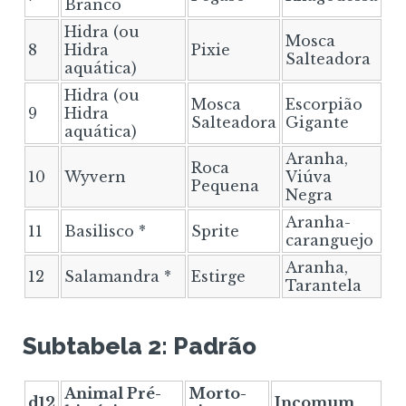
Branco
Hidra (ou
Mosca
8
Hidra
Pixie
Salteadora
aquática)
Hidra (ou
Mosca
Escorpião
9
Hidra
Salteadora
Gigante
aquática)
Aranha,
Roca
10
Wyvern
Viúva
Pequena
Negra
Aranha-
11
Basilisco *
Sprite
caranguejo
Aranha,
12
Salamandra *
Estirge
Tarantela
Subtabela 2: Padrão
Animal Pré-
Morto-
d12
Incomum