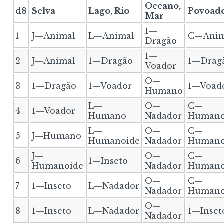
Oceano,
d8
Selva
Lago, Rio
Povoad
Mar
1—
1
J—Animal
L—Animal
C—Anim
Dragão
1—
2
J—Animal
1—Dragão
1—Drag
Voador
O—
3
1—Dragão
1—Voador
1—Voad
Humano
L—
O—
C—
4
1—Voador
Humano
Nadador
Human
L—
O—
C—
5
J—Humano
Humanoide
Nadador
Human
J—
O—
C—
6
1—Inseto
Humanoide
Nadador
Human
O—
C—
7
1—Inseto
L—Nadador
Nadador
Humano
O—
8
1—Inseto
L—Nadador
1—Inset
Nadador