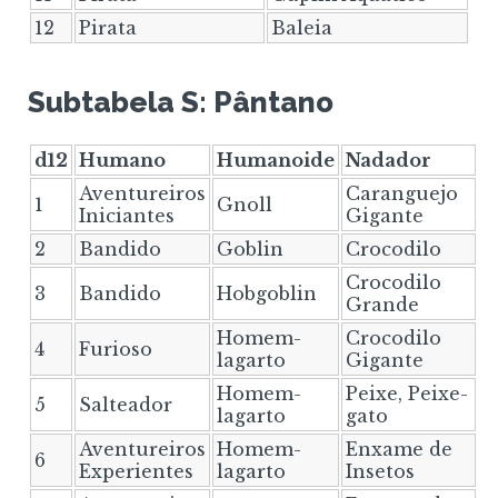
12
Pirata
Baleia
Subtabela S: Pântano
d12
Humano
Humanoide
Nadador
Aventureiros
Caranguejo
1
Gnoll
Iniciantes
Gigante
2
Bandido
Goblin
Crocodilo
Crocodilo
3
Bandido
Hobgoblin
Grande
Homem-
Crocodilo
4
Furioso
lagarto
Gigante
Homem-
Peixe, Peixe-
5
Salteador
lagarto
gato
Aventureiros
Homem-
Enxame de
6
Experientes
lagarto
Insetos